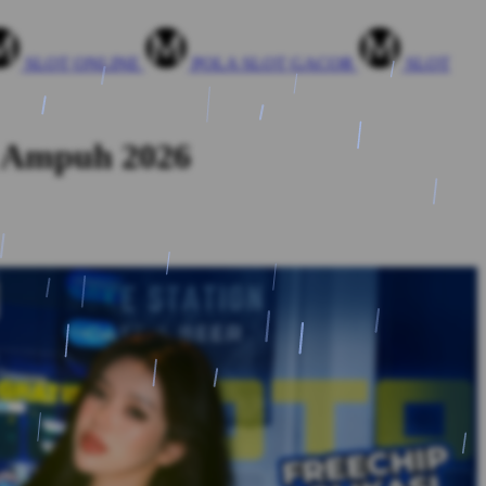
SLOT ONLINE
POLA SLOT GACOR
SLOT
g Ampuh 2026