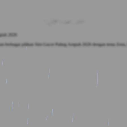
mpuh 2026
 berbagai pilihan Slot Gacor Paling Ampuh 2026 dengan tema Zeus, ko