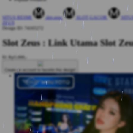
SITUS RESMI
slot-zeus
SLOT GACOR
SITU
ZEUS
Design ID: 74165272
Slot Zeus : Link Utama Slot Z
$1
Rp5.000,-
Create an account to favorite this design!