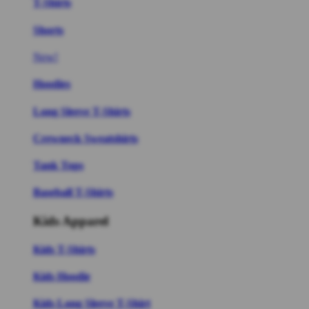
T-Shirts
Shorts
New!
Hoodies
Long Sleeve T-Shirts
Crewneck Sweatshirts
Tank Tops
Baseball T-Shirts
Kids Apparel
Kids T-Shirts
Kids Hoodie
Kids Long Sleeve T-Shirt