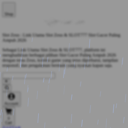
Shop
Slot Zeus : Link Utama Slot Zeus & SLOT777 Slot Gacor Paling
Ampuh 2026
Sebagai Link Utama Slot Zeus & SLOT777, platform ini
menghadirkan berbagai pilihan Slot Gacor Paling Ampuh 2026
dengan tema Zeus, koleksi game yang terus diperbarui, tampilan
responsif, dan pengalaman bermain yang nyaman kapan saja.
Account
0
Cart