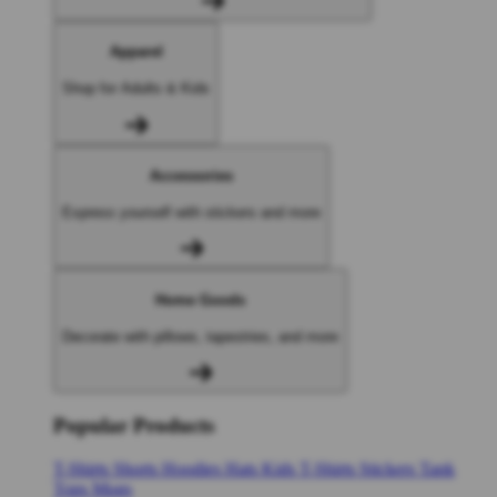
Apparel
Shop for Adults & Kids
Accessories
Express yourself with stickers and more
Home Goods
Decorate with pillows, tapestries, and more
Popular Products
T-Shirts
Shorts
Hoodies
Hats
Kids T-Shirts
Stickers
Tank
Tops
Mugs