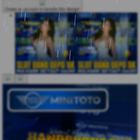
Create an account to favorite this design!