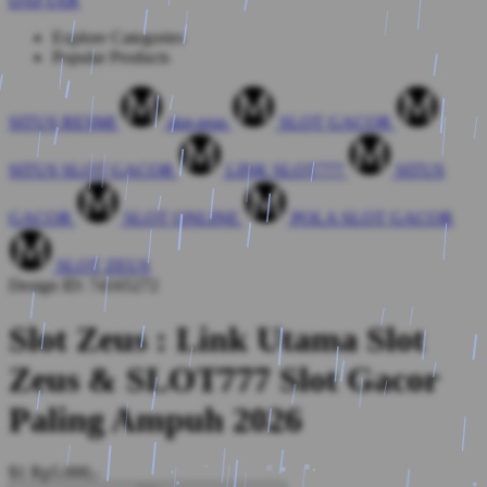
DAFTAR
Explore Categories
Popular Products
SITUS RESMI
slot-zeus
SLOT GACOR
SITUS SLOT GACOR
LINK SLOT777
SITUS
GACOR
SLOT ONLINE
POLA SLOT GACOR
SLOT ZEUS
Design ID: 74165272
Slot Zeus : Link Utama Slot
Zeus & SLOT777 Slot Gacor
Paling Ampuh 2026
$1
Rp5.000,-